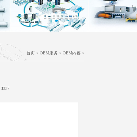
首页
>
OEM服务
>
OEM内容
>
3337