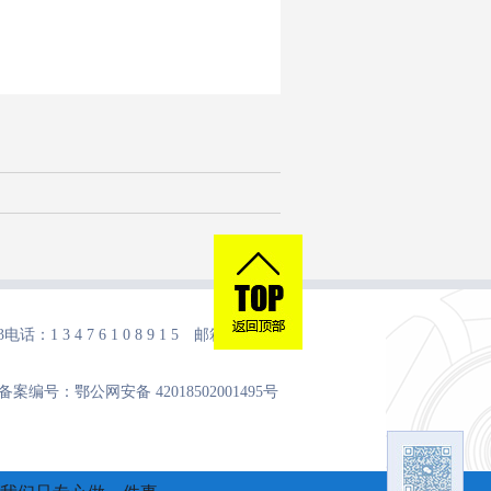
 7 6 1 0 8 9 1 5 邮箱：
备案编号：
鄂公网安备 42018502001495号