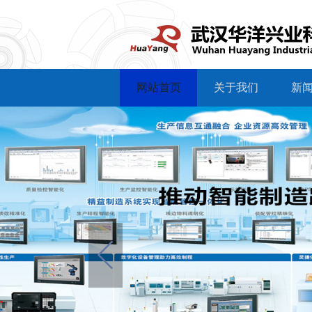
网站首页
关于我们
新