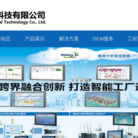
闻动态
产品展示
解决方案
OEM服务
工程