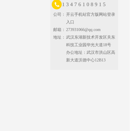
1 3 4 7 6 1 0 8 9 1 5
公司：
开云手机站官方版网站登录
入口
邮箱：
273931066@qq.com
地址：
武汉东湖新技术开发区关东
科技工业园华光大道18号
办公地址：武汉市洪山区高
新大道沃德中心12B13