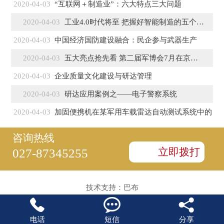
2020-04-03
“互联网＋制造业”：六大特点三大问题
2020-04-03
工业4.0时代将至 把握好智能制造的五个特征
2020-04-03
中国经济国防建设融合：民企参与武器生产
2020-04-03
五大亮点抢先看 第二届军博会7月在京盛大开幕
2020-04-03
企业质量文化建设与研达管理
2020-04-03
研达应用案例之——电子警察系统
2020-04-03
加固便携机在某军用车载雷达自动测试系统中的
咨询热线
立即拨打
027-87345255
技术支持：
巴布



电话
短信
分享