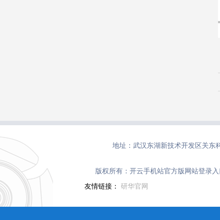
地址：武汉东湖新技术开发区关东科技工业
版权所有：开云手机站官方版网站登录
友情链接：
研华官网