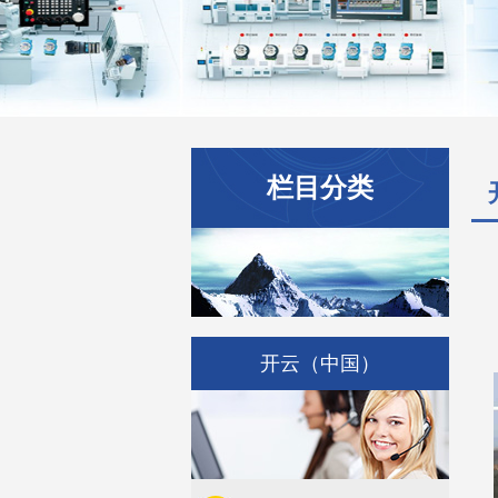
栏目分类
开云（中国）