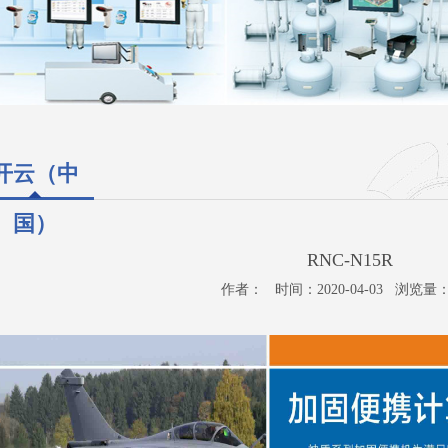
开云（中
国）
RNC-N15R
作者： 时间：2020-04-03 浏览量：