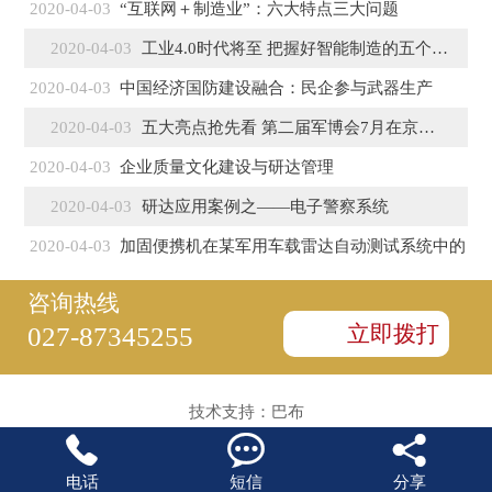
2020-04-03
“互联网＋制造业”：六大特点三大问题
2020-04-03
工业4.0时代将至 把握好智能制造的五个特征
2020-04-03
中国经济国防建设融合：民企参与武器生产
2020-04-03
五大亮点抢先看 第二届军博会7月在京盛大开幕
2020-04-03
企业质量文化建设与研达管理
2020-04-03
研达应用案例之——电子警察系统
2020-04-03
加固便携机在某军用车载雷达自动测试系统中的
咨询热线
立即拨打
027-87345255
技术支持：
巴布



电话
短信
分享