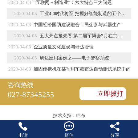
2020-04-03
“互联网＋制造业”：六大特点三大问题
2020-04-03
工业4.0时代将至 把握好智能制造的五个特征
2020-04-03
中国经济国防建设融合：民企参与武器生产
2020-04-03
五大亮点抢先看 第二届军博会7月在京盛大开幕
2020-04-03
企业质量文化建设与研达管理
2020-04-03
研达应用案例之——电子警察系统
2020-04-03
加固便携机在某军用车载雷达自动测试系统中的
咨询热线
立即拨打
027-87345255
技术支持：
巴布



电话
短信
分享