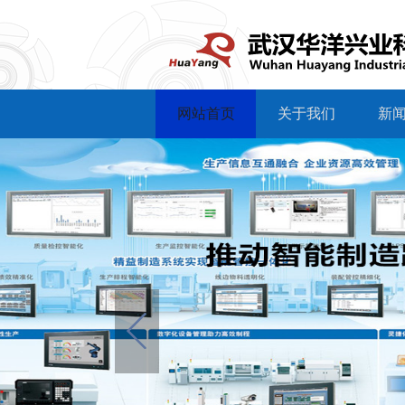
网站首页
关于我们
新