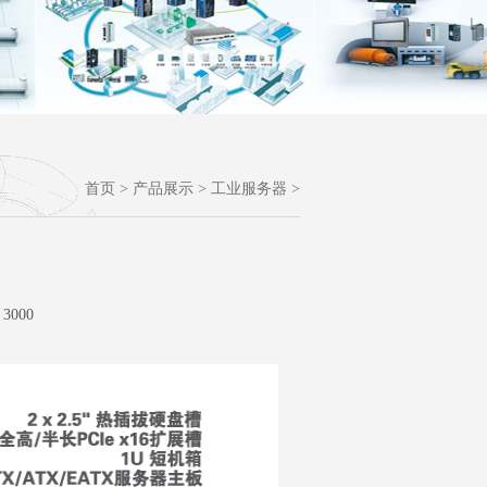
首页
>
产品展示
>
工业服务器
>
3000