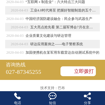
2020-04-03
“互联网＋制造业”：六大特点三大问题
2020-04-03
工业4.0时代将至 把握好智能制造的五个特征
2020-04-03
中国经济国防建设融合：民企参与武器生产
2020-04-03
五大亮点抢先看 第二届军博会7月在京盛大开幕
2020-04-03
企业质量文化建设与研达管理
2020-04-03
研达应用案例之——电子警察系统
2020-04-03
加固便携机在某军用车载雷达自动测试系统中的
咨询热线
立即拨打
027-87345255
技术支持：
巴布



电话
短信
分享