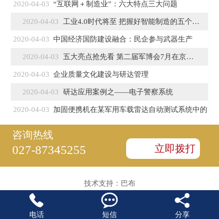
2020-04-03
“互联网＋制造业”：六大特点三大问题
2020-04-03
工业4.0时代将至 把握好智能制造的五个特征
2020-04-03
中国经济国防建设融合：民企参与武器生产
2020-04-03
五大亮点抢先看 第二届军博会7月在京盛大开幕
2020-04-03
企业质量文化建设与研达管理
2020-04-03
研达应用案例之——电子警察系统
2020-04-03
加固便携机在某军用车载雷达自动测试系统中的
咨询热线
立即拨打
027-87345255
技术支持：
巴布



电话
短信
分享