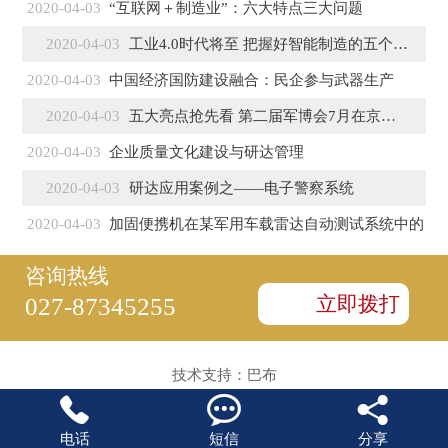
2020-04-03
“互联网＋制造业”：六大特点三大问题
2020-04-03
工业4.0时代将至 把握好智能制造的五个特征
2020-04-03
中国经济国防建设融合：民企参与武器生产
2020-04-03
五大亮点抢先看 第二届军博会7月在京盛大开幕
2020-04-03
企业质量文化建设与研达管理
2020-04-03
研达应用案例之——电子警察系统
2020-04-03
加固便携机在某军用车载雷达自动测试系统中的
咨询热线
立即拨打
027-87345255
技术支持：
巴布



电话
短信
分享