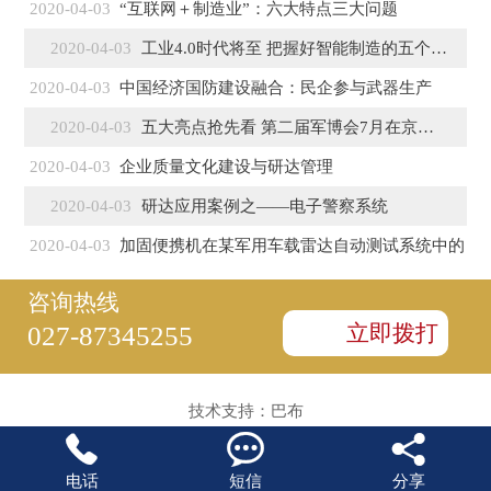
2020-04-03
“互联网＋制造业”：六大特点三大问题
2020-04-03
工业4.0时代将至 把握好智能制造的五个特征
2020-04-03
中国经济国防建设融合：民企参与武器生产
2020-04-03
五大亮点抢先看 第二届军博会7月在京盛大开幕
2020-04-03
企业质量文化建设与研达管理
2020-04-03
研达应用案例之——电子警察系统
2020-04-03
加固便携机在某军用车载雷达自动测试系统中的
咨询热线
立即拨打
027-87345255
技术支持：
巴布



电话
短信
分享