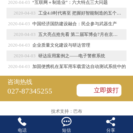
2020-04-03
“互联网＋制造业”：六大特点三大问题
2020-04-03
工业4.0时代将至 把握好智能制造的五个特征
2020-04-03
中国经济国防建设融合：民企参与武器生产
2020-04-03
五大亮点抢先看 第二届军博会7月在京盛大开幕
2020-04-03
企业质量文化建设与研达管理
2020-04-03
研达应用案例之——电子警察系统
2020-04-03
加固便携机在某军用车载雷达自动测试系统中的
咨询热线
立即拨打
027-87345255
技术支持：
巴布



电话
短信
分享