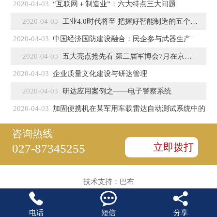
2020-04-03
“互联网＋制造业”：六大特点三大问题
2020-04-03
工业4.0时代将至 把握好智能制造的五个特征
2020-04-03
中国经济国防建设融合：民企参与武器生产
2020-04-03
五大亮点抢先看 第二届军博会7月在京盛大开幕
2020-04-03
企业质量文化建设与研达管理
2020-04-03
研达应用案例之——电子警察系统
2020-04-03
加固便携机在某军用车载雷达自动测试系统中的
咨询热线
立即拨打
027-87345255
技术支持：
巴布



电话
短信
分享